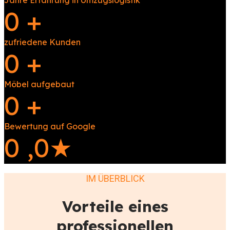
Jahre Erfahrung in Umzugslogistik
0
+
zufriedene Kunden
0
+
Möbel aufgebaut
0
+
Bewertung auf Google
0
,0★
IM ÜBERBLICK
Vorteile eines
professionellen